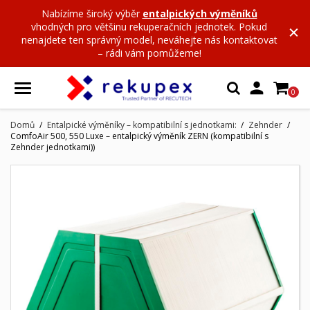
Nabízíme široký výběr
entalpických výměníků
vhodných pro většinu rekuperačních jednotek. Pokud
nenajdete ten správný model, neváhejte nás kontaktovat
– rádi vám pomůžeme!

0
Domů
Entalpické výměníky – kompatibilní s jednotkami:
Zehnder
ComfoAir 500, 550 Luxe – entalpický výměník ZERN (kompatibilní s
Zehnder jednotkami))