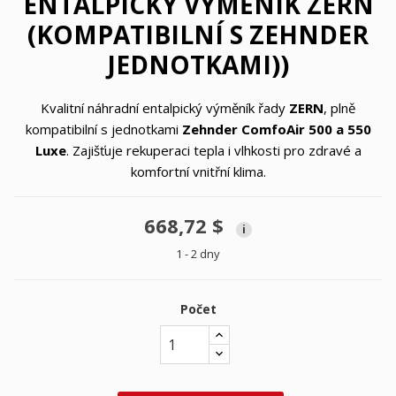
ENTALPICKÝ VÝMĚNÍK ZERN
(KOMPATIBILNÍ S ZEHNDER
JEDNOTKAMI))
Kvalitní náhradní entalpický výměník řady
ZERN
, plně
kompatibilní s jednotkami
Zehnder ComfoAir 500 a 550
Luxe
. Zajišťuje rekuperaci tepla i vlhkosti pro zdravé a
komfortní vnitřní klima.
668,72 $
i
1 - 2 dny
Počet