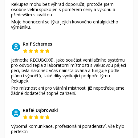
RekupeX mohu bez výhrad doporučit, protože jsem
osobně velmi spokojen s poměrem ceny a výkonu a
především s kvalitou.
Moje hodnocení se týká jejich kovového entalpického
výměníku.
Rolf Schernes
Jednotka RECUBOX®, jako součást ventilačního systému
pro odvod tepla z laboratorní místnosti s vakuovou pájecí
pecí, byla nakonec včas nainstalována a funguje podle
plánu i výpočtů, také díky vynikající podpoře týmu
RekupeX.
Pro místnost ani pro větrání místnosti již nepotřebujeme
žádné dodatečné topné zařízení.
Rafał Dąbrowski
Výborná komunikace, profesionální poradenství, vše bylo
perfektní.