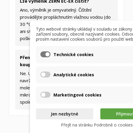
Lze výměník ZERN EC-EX čistit?
Ano, výměník je omyvatelný. Čištění
provádějte propláchnutím vlažnou vodou (do
30 °C). Nikdy nepoužívejte vysokotlaké čističe
Tyto webové stránky ukládají v souladu se zákony
ani stlačený vzduch, mohlo by dojít k
zařízení soubory, obecně nazývané cookies. Odso
poškození mikroporézní membrány.
prosím nastavení cookies souborů pro použití web
Technické cookies
Přenáší výměník pachy z kuchyně nebo
koupelny?
Ne. Unikátní polymerní membrána ZERN je
Analytické cookies
navržena tak, aby propouštěla pouze
molekuly vody. Pachy, plyny a
mikroorganismy jsou přes membránu
Marketingové cookies
spolehlivě blokovány.
Jen nezbytné
Přijmou
Přejít na stránku Podrobně o cookies