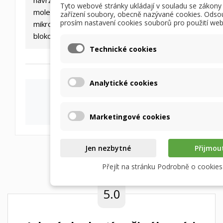
Tyto webové stránky ukládají v souladu se zákony
molekuly vody. Pachy, plyny a
zařízení soubory, obecně nazývané cookies. Odso
prosím nastavení cookies souborů pro použití web
mikroorganismy jsou přes membránu
blokovány.
Technické cookies
Analytické cookies
Marketingové cookies
Jen nezbytné
Přijmou
Přejít na stránku Podrobně o cookies
5.0