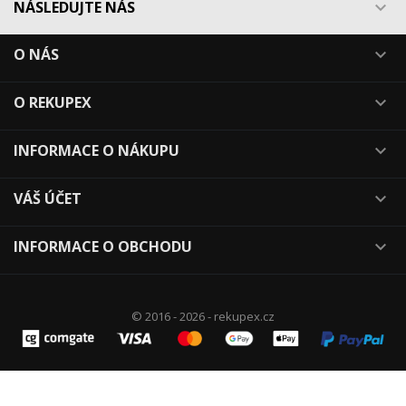
NÁSLEDUJTE NÁS

O NÁS

O REKUPEX

INFORMACE O NÁKUPU

VÁŠ ÚČET

INFORMACE O OBCHODU

© 2016 - 2026 - rekupex.cz