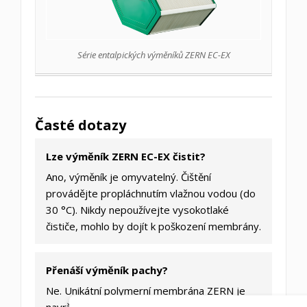
Série entalpických výměníků ZERN EC-EX
Časté dotazy
Lze výměník ZERN EC-EX čistit?
Ano, výměník je omyvatelný. Čištění
provádějte propláchnutím vlažnou vodou (do
30 °C). Nikdy nepoužívejte vysokotlaké
čističe, mohlo by dojít k poškození membrány.
Přenáší výměník pachy?
Ne. Unikátní polymerní membrána ZERN je
navržena tak, aby propouštěla pouze