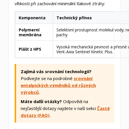
vlhkosti při zachování minimální tlakové ztráty:
Komponenta
Technický přínos
Polymerní
Selektivní prostupnost molekul vody; n
membrána
pachy.
Vysoká mechanická pevnost a přesné u
Plášť z HPS
Vent-Axia Sentinel Kinetic Plus.
Zajímá vás srovnání technologií?
Podívejte se na podrobné
srovnání
entalpických výměníků od různých
výrobců
.
Máte další otázky?
Odpovědi na
nejčastější dotazy najdete v naší sekci
Časté
dotazy (FAQ)
.