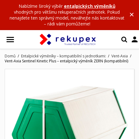
Nabízíme široký výběr
entalpických výměníků
vhodných pro většinu rekuperačních jednotek. Pokud
nenajdete ten správný model, neváhejte nás kontaktovat
– rádi vám pomůžeme!

Domů
Entalpické výměníky – kompatibilní s jednotkami:
Vent-Axia
Vent-Axia Sentinel Kinetic Plus – entalpický výměník ZERN (kompatibilní)