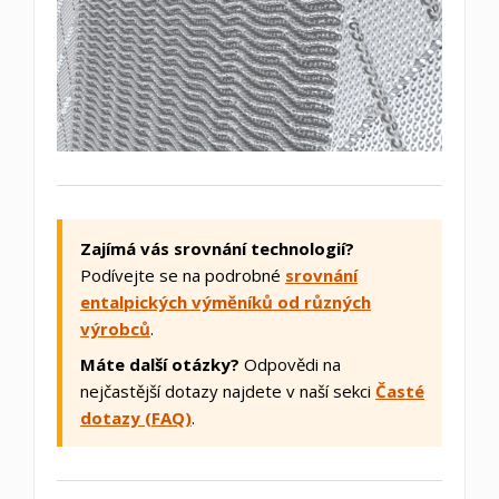
Zajímá vás srovnání technologií?
Podívejte se na podrobné
srovnání
entalpických výměníků od různých
výrobců
.
Máte další otázky?
Odpovědi na
nejčastější dotazy najdete v naší sekci
Časté
dotazy (FAQ)
.