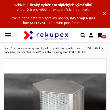
Nabízíme
široký výběr entalpických výměníků
vhodných pro většinu rekuperačních jednotek.
Pokud nenajdete ten správný model,
neváhejte nás
kontaktovat
– rádi vám pomůžeme!

0
Domů
Entalpické výměníky – kompatibilní s jednotkami:
SABIANA
Sabiana Energy Plus ENY-P1 – entalpický výměník RECUTECH