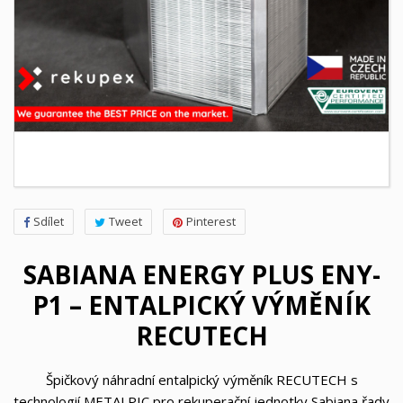
Sdílet
Tweet
Pinterest
SABIANA ENERGY PLUS ENY-
P1 – ENTALPICKÝ VÝMĚNÍK
RECUTECH
Špičkový náhradní entalpický výměník RECUTECH s
technologií METALPIC pro rekuperační jednotky Sabiana řady