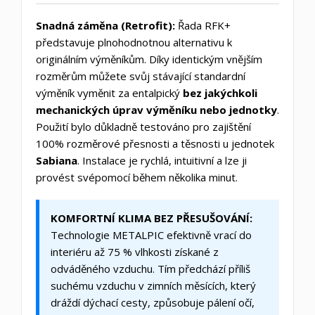
Snadná záměna (Retrofit):
Řada RFK+
představuje plnohodnotnou alternativu k
originálním výměníkům. Díky identickým vnějším
rozměrům můžete svůj stávající standardní
výměník vyměnit za entalpický
bez jakýchkoli
mechanických úprav výměníku nebo jednotky
.
Použití bylo důkladně testováno pro zajištění
100% rozměrové přesnosti a těsnosti u jednotek
Sabiana
. Instalace je rychlá, intuitivní a lze ji
provést svépomocí během několika minut.
KOMFORTNÍ KLIMA BEZ PŘESUŠOVÁNÍ:
Technologie METALPIC efektivně vrací do
interiéru až 75 % vlhkosti získané z
odváděného vzduchu. Tím předchází příliš
suchému vzduchu v zimních měsících, který
dráždí dýchací cesty, způsobuje pálení očí,