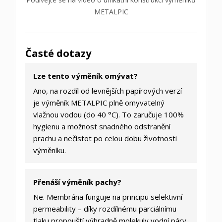
METALPIC
Časté dotazy
Lze tento výměník omývat?
Ano, na rozdíl od levnějších papírových verzí
je výměník METALPIC plně omyvatelný
vlažnou vodou (do 40 °C). To zaručuje 100%
hygienu a možnost snadného odstranění
prachu a nečistot po celou dobu životnosti
výměníku.
Přenáší výměník pachy?
Ne. Membrána funguje na principu selektivní
permeability – díky rozdílnému parciálnímu
tlaku propouští výhradně molekuly vodní páry.