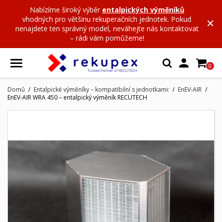
Nabízíme široký výběr
entalpických výměníků
vhodných pro většinu rekuperačních jednotek. Pokud
nenajdete ten správný model, neváhejte nás kontaktovat
– rádi vám pomůžeme!

0
Domů
Entalpické výměníky – kompatibilní s jednotkami:
EnEV-AIR
EnEV-AIR WRA 450 – entalpický výměník RECUTECH