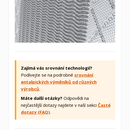
Zajímá vás srovnání technologií?
Podívejte se na podrobné
srovnání
entalpických výměníků od různých
výrobců
.
Máte další otázky?
Odpovědi na
nejčastější dotazy najdete v naší sekci
Časté
dotazy (FAQ)
.