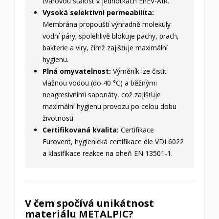
tvarovou stálost v jednotkách EnEV-AIR.
Vysoká selektivní permeabilita:
Membrána propouští výhradně molekuly
vodní páry; spolehlivě blokuje pachy, prach,
bakterie a viry, čímž zajišťuje maximální
hygienu.
Plná omyvatelnost:
Výměník lze čistit
vlažnou vodou (do 40 °C) a běžnými
neagresivními saponáty, což zajišťuje
maximální hygienu provozu po celou dobu
životnosti.
Certifikovaná kvalita:
Certifikace
Eurovent, hygienická certifikace dle VDI 6022
a klasifikace reakce na oheň EN 13501-1.
V čem spočívá unikátnost
materiálu METALPIC?