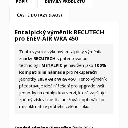
DETAILY PRODUKTU
POPIS
ČASTÉ DOTAZY (FAQS)
Entalpický výměník RECUTECH
pro EnEV-AIR WRA 450
Tento vysoce výkonný entalpický výměník
značky
RECUTECH
s patentovanou
technologií
METALPIC
je navržen jako
100%
kompatibilní náhrada
pro rekuperační
jednotky
EnEV-AIR WRA 450
. Tento výměník
představuje ideální řešení pro upgrade vaší
jednotky na entalpickou verzi, která zajišťuje
zpětný zisk vlhkosti a udržování optimálního
mikroklimatu v průběhu celého roku.
Snadná záměna (Retrofit):
Řada RFK+