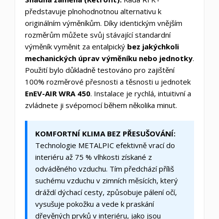
představuje plnohodnotnou alternativu k
originálním výměníkům. Díky identickým vnějším
rozměrům můžete svůj stávající standardní
výměník vyměnit za entalpický
bez jakýchkoli
mechanických úprav výměníku nebo jednotky
.
Použití bylo důkladně testováno pro zajištění
100% rozměrové přesnosti a těsnosti u jednotek
EnEV-AIR WRA 450
. Instalace je rychlá, intuitivní a
zvládnete ji svépomocí během několika minut.
KOMFORTNÍ KLIMA BEZ PŘESUŠOVÁNÍ:
Technologie METALPIC efektivně vrací do
interiéru až 75 % vlhkosti získané z
odváděného vzduchu. Tím předchází příliš
suchému vzduchu v zimních měsících, který
dráždí dýchací cesty, způsobuje pálení očí,
vysušuje pokožku a vede k praskání
dřevěných prvků v interiéru, jako jsou