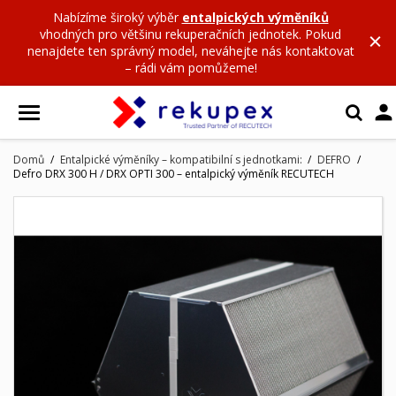
Nabízíme široký výběr
entalpických výměníků
vhodných pro většinu rekuperačních jednotek. Pokud
nenajdete ten správný model, neváhejte nás kontaktovat
– rádi vám pomůžeme!

Domů
Entalpické výměníky – kompatibilní s jednotkami:
DEFRO
Defro DRX 300 H / DRX OPTI 300 – entalpický výměník RECUTECH