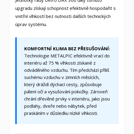
Jednotky řady Defro DRX 300 díky tomuto
upgradu získají schopnost efektivně hospodařit s
vnitřní vlhkostí bez nutnosti dalších technických
úprav systému.
KOMFORTNÍ KLIMA BEZ PŘESUŠOVÁNÍ:
Technologie METALPIC efektivně vrací do
interiéru až 75 % vlhkosti získané z
odváděného vzduchu. Tím předchází příliš
suchému vzduchu v zimních měsících,
který dráždí dýchací cesty, způsobuje
pálení očí a vysušování pokožky. Zároveň
chrání dřevěné prvky v interiéru, jako jsou
podlahy, dveře nebo nábytek, před
praskáním v důsledku nízké vlhkosti.