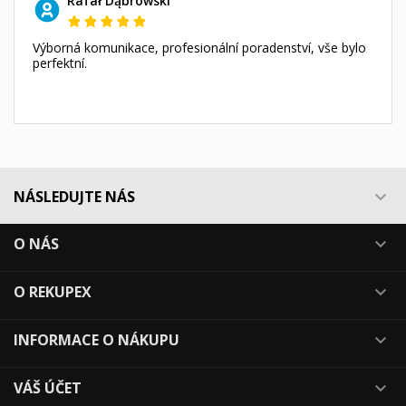
Rafał Dąbrowski
Výborná komunikace, profesionální poradenství, vše bylo
perfektní.
NÁSLEDUJTE NÁS

O NÁS

O REKUPEX

INFORMACE O NÁKUPU

VÁŠ ÚČET
