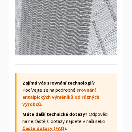
Zajímá vás srovnání technologií?
Podívejte se na podrobné
srovnání
entalpických výměníků od různých
výrobců
.
Máte další technické dotazy?
Odpovědi
na nejčastější dotazy najdete v naší sekci
Časté dotazy (FAQ)
.