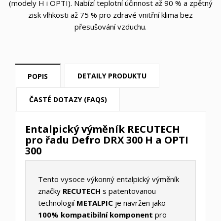
(modely H i OPTI). Nabízí teplotní účinnost až 90 % a zpětný
zisk vlhkosti až 75 % pro zdravé vnitřní klima bez
přesušování vzduchu.
DETAILY PRODUKTU
POPIS
ČASTÉ DOTAZY (FAQS)
Entalpický výměník RECUTECH
pro řadu Defro DRX 300 H a OPTI
300
Tento vysoce výkonný entalpický výměník
značky
RECUTECH
s patentovanou
technologií
METALPIC
je navržen jako
100% kompatibilní komponent
pro