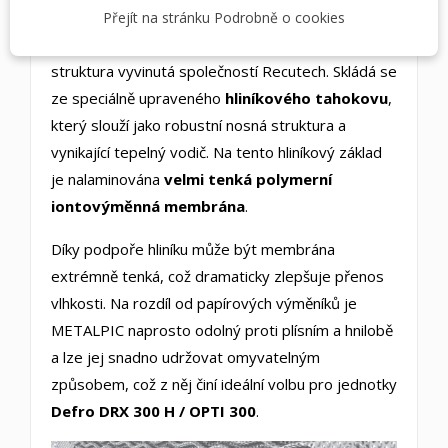
Unikátní materiál METALPIC
Přejít na stránku Podrobně o cookies
Materiál
Metalpic
je inovativní sendvičová
struktura vyvinutá společností Recutech. Skládá se
ze speciálně upraveného
hliníkového tahokovu
,
který slouží jako robustní nosná struktura a
vynikající tepelný vodič. Na tento hliníkový základ
je nalaminována
velmi tenká polymerní
iontovýměnná membrána
.
Díky podpoře hliníku může být membrána
extrémně tenká, což dramaticky zlepšuje přenos
vlhkosti. Na rozdíl od papírových výměníků je
METALPIC naprosto odolný proti plísním a hnilobě
a lze jej snadno udržovat omyvatelným
způsobem, což z něj činí ideální volbu pro jednotky
Defro DRX 300 H / OPTI 300
.