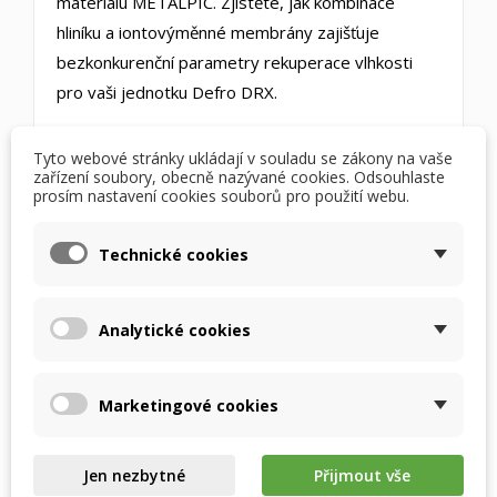
materiálu METALPIC. Zjistěte, jak kombinace
hliníku a iontovýměnné membrány zajišťuje
bezkonkurenční parametry rekuperace vlhkosti
pro vaši jednotku Defro DRX.
Tyto webové stránky ukládají v souladu se zákony na vaše
zařízení soubory, obecně nazývané cookies. Odsouhlaste
prosím nastavení cookies souborů pro použití webu.
Technické cookies
Analytické cookies
Video: Unikátní technologie a výroba výměníků
Marketingové cookies
RECUTECH
Jen nezbytné
Přijmout vše