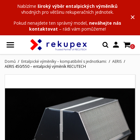
Nabízíme
široký výběr entalpických výměníků
vhodných pro většinu rekuperačních jednotek.
Pokud nenajdete ten správný model,
neváhejte nás
kontaktovat
– rádi vám pomůžeme!

0
Domů
Entalpické výměníky – kompatibilní s jednotkami:
AERIS
AERIS 450/550 – entalpický výměník RECUTECH