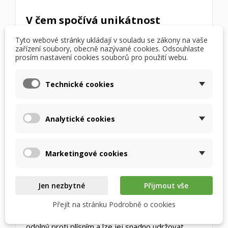
V čem spočívá unikátnost
materiálu METALPIC?
Tyto webové stránky ukládají v souladu se zákony na vaše
Materiál
Metalpic
je inovativní sendvičová
zařízení soubory, obecně nazývané cookies. Odsouhlaste
prosím nastavení cookies souborů pro použití webu.
struktura vyvinutá českou společností Recutech.
Skládá se ze speciálně upraveného
hliníkového
tahokovu
, který slouží jako robustní nosná
Technické cookies
struktura a vynikající vodič tepla. Na tomto základu
je nalaminována
velmi tenká polymerní
Analytické cookies
iontovýměnná membrána
.
Díky podpoře hliníku může být membrána
extrémně tenká, což dramaticky zlepšuje přenos
Marketingové cookies
vlhkosti. Při tváření lamel se materiál vyztuží a
zvětší se teplosměnná plocha, což vede k
Jen nezbytné
Přijmout vše
bezkonkurenčním parametrům rekuperace v
jednotkách
AERIS 450/550
. Na rozdíl od
Přejít na stránku Podrobně o cookies
papírových výměníků je tento materiál naprosto
odolný proti plísním a lze jej snadno udržovat.