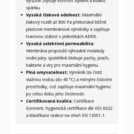
výrazně zvyšuje komfort bydlení a kvalitu
spánku.
Vysoká tlaková odolnost:
Maximální
tlakový rozdíl až 800 Pa překonává běžné
plastové membránové výměníky a zajišťuje
tvarovou stálost v jednotkách AERIS.
Vysoká selektivní permeabilita:
Membrána propouští výhradně molekuly
vodní páry; spolehlivě blokuje pachy, prach,
bakterie a viry pro maximální hygienu.
Plná omyvatelnost:
Výměník lze čistit
vlažnou vodou (do 40 °C) a mírnými čisticími
prostředky, což zajišťuje maximální hygienu
po celou dobu jeho životnosti.
Certifikovaná kvalita:
Certifikace
Eurovent, hygienická certifikace dle VDI 6022
a klasifikace reakce na oheň EN 13501-1.