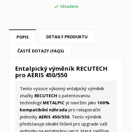
Skladem

DETAILY PRODUKTU
POPIS
ČASTÉ DOTAZY (FAQS)
Entalpický výměník RECUTECH
pro AERIS 450/550
Tento vysoce výkonný entalpický výměník
značky
RECUTECH
s patentovanou
technologií
METALPIC
je navržen jako
100%
kompatibilní náhrada
pro rekuperační
jednotky
AERIS 450/550
. Tento výměník
představuje ideální řešení pro upgrade vaší
jednotky na entalpickou verzi, která zajišťuje