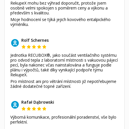
RekupeX mohu bez výhrad doporučit, protože jsem
osobně velmi spokojen s poměrem ceny a výkonu a
především s kvalitou.
Moje hodnocení se týká jejich kovového entalpického
výměníku.
Rolf Schernes
Jednotka RECUBOX®, jako součást ventilačního systému
pro odvod tepla z laboratorní místnosti s vakuovou pájecí
pecí, byla nakonec včas nainstalována a funguje podle
plánu i výpočtů, také díky vynikající podpoře týmu
RekupeX.
Pro místnost ani pro větrání místnosti již nepotřebujeme
žádné dodatečné topné zařízení.
Rafał Dąbrowski
Výborná komunikace, profesionální poradenství, vše bylo
perfektní.