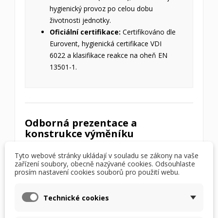
hygienický provoz po celou dobu
životnosti jednotky.
Oficiální certifikace:
Certifikováno dle
Eurovent, hygienická certifikace VDI
6022 a klasifikace reakce na oheň EN
13501-1.
Odborná prezentace a
konstrukce výměníku
Podívejte se na podrobné video z
Recutech
Tyto webové stránky ukládají v souladu se zákony na vaše
Academy
, které vysvětluje unikátní technologii
zařízení soubory, obecně nazývané cookies. Odsouhlaste
prosím nastavení cookies souborů pro použití webu.
výroby a vnitřní strukturu entalpických výměníků
METALPIC. Video názorně ukazuje, proč hliníková
Technické cookies
konstrukce v kombinaci s nanometrickou
membránou dosahuje nejlepších parametrů na