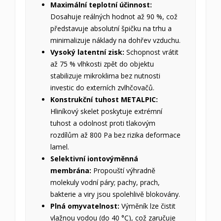
Maximální teplotní účinnost:
Dosahuje reálných hodnot až 90 %, což
představuje absolutní špičku na trhu a
minimalizuje náklady na dohřev vzduchu.
Vysoký latentní zisk:
Schopnost vrátit
až 75 % vlhkosti zpět do objektu
stabilizuje mikroklima bez nutnosti
investic do externích zvlhčovačů.
Konstrukční tuhost METALPIC:
Hliníkový skelet poskytuje extrémní
tuhost a odolnost proti tlakovým
rozdílům až 800 Pa bez rizika deformace
lamel.
Selektivní iontovýměnná
membrána:
Propouští výhradně
molekuly vodní páry; pachy, prach,
bakterie a viry jsou spolehlivě blokovány.
Plná omyvatelnost:
Výměník lze čistit
vlažnou vodou (do 40 °C), což zaručuje