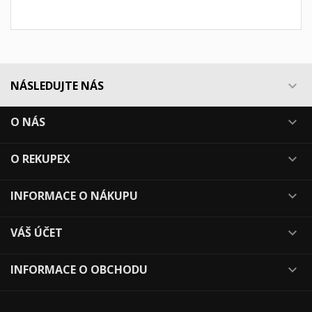
NÁSLEDUJTE NÁS

O NÁS

O REKUPEX

INFORMACE O NÁKUPU

VÁŠ ÚČET

INFORMACE O OBCHODU
