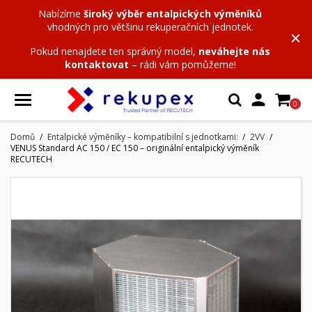
Nabízíme
široký výběr entalpických výměníků
vhodných pro většinu rekuperačních jednotek.
Pokud nenajdete ten správný model,
neváhejte nás
kontaktovat
– rádi vám pomůžeme!

0
Domů
Entalpické výměníky – kompatibilní s jednotkami:
2VV
VENUS Standard AC 150 / EC 150 – originální entalpický výměník
RECUTECH