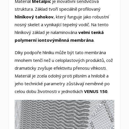
Materiál
Metalpic
je inovativní sendvičová
struktura. Základ tvoří speciálně profilovaný
hliníkový tahokov
, který funguje jako robustní
nosný skelet a vynikající tepelný vodič. Na tento
hliníkový základ je nalaminována
velmi tenká
polymerní iontovýměnná membrána
.
Díky podpoře hliníku může být tato membrána
mnohem tenčí než u celoplastových produktů, což
dramaticky zvyšuje efektivitu přenosu vlhkosti.
Materiál je zcela odolný proti plísním a hnilobě a
jeho technické parametry zůstávají neměnné po
celou dobu životnosti v jednotkách
VENUS 150
.