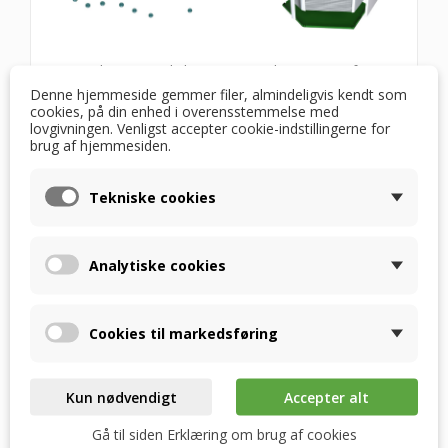
Entalpivarmeveksleren EX-P 03 har samme form
Denne hjemmeside gemmer filer, almindeligvis kendt som
som standardveksleren RSX-P 03, så der er intet
cookies, på din enhed i overensstemmelse med
problem med at udskifte den.
lovgivningen. Venligst accepter cookie-indstillingerne for
brug af hjemmesiden.
Lamellernes geometri er udviklet til at maksimere
effektiviteten af varme- og fugtoverførsel
Tekniske cookies
Vekslerhuset er ekstra stift, hvilket garanterer en
lang levetid
Analytiske cookies
ANVENDTE MATERIALER
Vekslerfinnerne er lavet af
en mikroporøs
Cookies til markedsføring
polymermembran med en antibakteriel belægning
HPS er hærdet polystyren med høj styrke og
Kun nødvendigt
Accepter alt
holdbarhed. Det er herfra, at beklædningen er
Gå til siden Erklæring om brug af cookies
lavet.