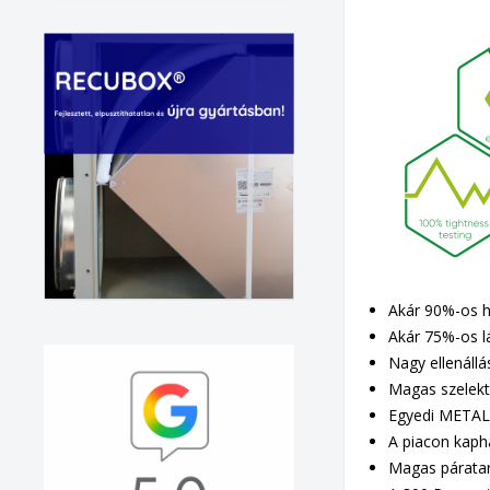
Akár 90%-os 
Akár 75%-os l
Nagy ellenáll
Magas szelekt
Egyedi METAL
A piacon kaph
Magas párata