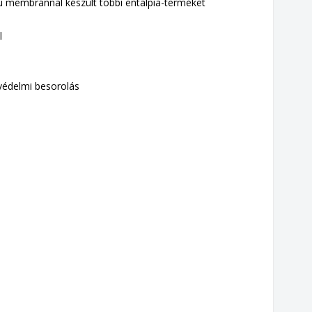
ú membránnal készült többi entalpia-terméket
l
zvédelmi besorolás