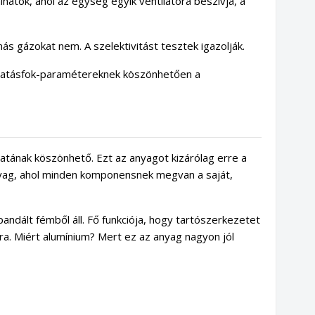
hatók, ahol az egység egyik ventilátora beszívja, a
ás gázokat nem. A szelektivitást tesztek igazolják.
hatásfok-paramétereknek köszönhetően a
atának köszönhető. Ezt az anyagot kizárólag erre a
anyag, ahol minden komponensnek megvan a saját,
pandált fémből áll. Fő funkciója, hogy tartószerkezetet
. Miért alumínium? Mert ez az anyag nagyon jól