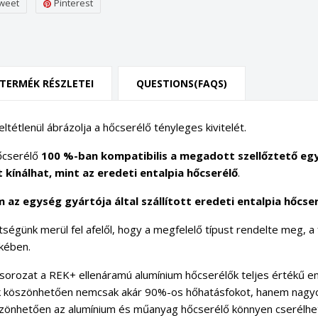
weet
Pinterest
TERMÉK RÉSZLETEI
QUESTIONS(FAQS)
ltétlenül ábrázolja a hőcserélő tényleges kivitelét.
hőcserélő
100 %-ban kompatibilis a megadott szellőztető eg
kínálhat, mint az eredeti entalpia hőcserélő
.
 az egység gyártója által szállított eredeti entalpia hőcser
ségünk merül fel afelől, hogy a megfelelő típust rendelte meg, a 
kében.
orozat a REK+ ellenáramú alumínium hőcserélők teljes értékű enta
k köszönhetően nemcsak akár 90%-os hőhatásfokot, hanem nagyo
önhetően az alumínium és műanyag hőcserélő könnyen cserélhet