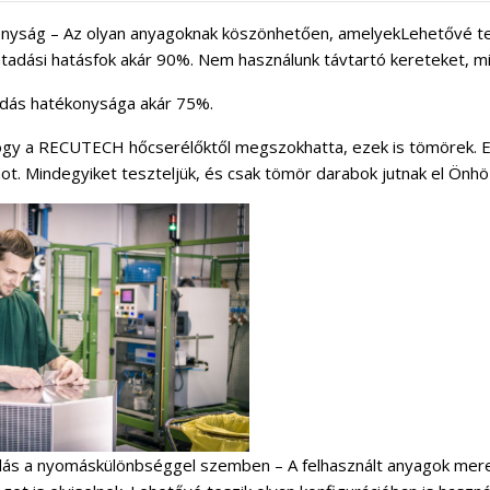
yság – Az olyan anyagoknak köszönhetően, amelyekLehetővé teszik
tadási hatásfok akár 90%. Nem használunk távtartó kereteket, mi
dás hatékonysága akár 75%.
y a RECUTECH hőcserélőktől megszokhatta, ezek is tömörek. E
. Mindegyiket teszteljük, és csak tömör darabok jutnak el Önhö
llás a nyomáskülönbséggel szemben – A felhasznált anyagok me