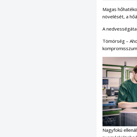
Magas hőhatékon
növelését, a hőá
A nedvességáta
Tömörség – Ahog
kompromisszumot
Nagyfokú ellená