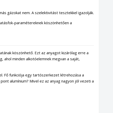
más gázokat nem. A szelektivitást tesztekkel igazolják.
hatásfok-paramétereknek köszönhetően a
atának köszönhető. Ezt az anyagot kizárólag erre a
yag, ahol minden alkotóelemnek megvan a saját,
tel. Fő funkciója egy tartószerkezet létrehozása a
nt alumínium? Mivel ez az anyag nagyon jól vezeti a