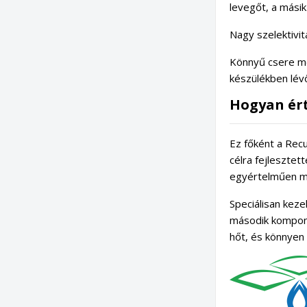
levegőt, a másik
Nagy szelektivit
Könnyű csere m
készülékben lév
Hogyan ért
Ez főként a Recu
célra fejlesztet
egyértelműen me
Speciálisan keze
második kompone
hőt, és könnyen 