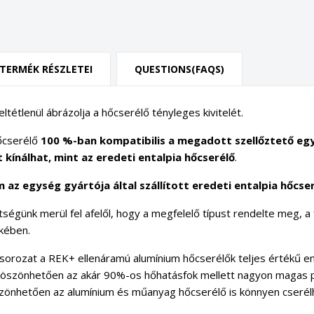
TERMÉK RÉSZLETEI
QUESTIONS(FAQS)
ltétlenül ábrázolja a hőcserélő tényleges kivitelét.
hőcserélő
100 %-ban kompatibilis a megadott szellőztető eg
kínálhat, mint az eredeti entalpia hőcserélő
.
 az egység gyártója által szállított eredeti entalpia hőcser
ségünk merül fel afelől, hogy a megfelelő típust rendelte meg, a 
kében.
orozat a REK+ ellenáramú alumínium hőcserélők teljes értékű enta
köszönhetően az akár 90%-os hőhatásfok mellett nagyon magas pá
önhetően az alumínium és műanyag hőcserélő is könnyen cserél