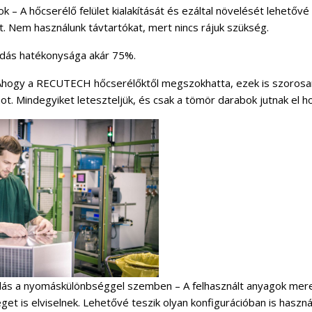
 – A hőcserélő felület kialakítását és ezáltal növelését lehető
t. Nem használunk távtartókat, mert nincs rájuk szükség.
dás hatékonysága akár 75%.
Ahogy a RECUTECH hőcserélőktől megszokhatta, ezek is szorosan
. Mindegyiket leteszteljük, és csak a tömör darabok jutnak el h
llás a nyomáskülönbséggel szemben – A felhasznált anyagok me
t is elviselnek. Lehetővé teszik olyan konfigurációban is használ