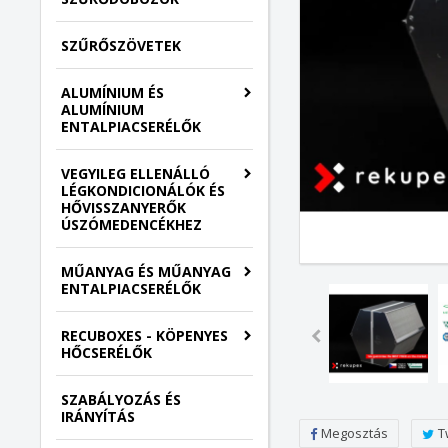
SZŰRŐSZÖVETEK
ALUMÍNIUM ÉS
ALUMÍNIUM
ENTALPIACSERÉLŐK
VEGYILEG ELLENÁLLÓ
LÉGKONDICIONÁLÓK ÉS
HŐVISSZANYERŐK
ÚSZÓMEDENCÉKHEZ
MŰANYAG ÉS MŰANYAG
ENTALPIACSERÉLŐK
RECUBOXES - KÖPENYES
HŐCSERÉLŐK
SZABÁLYOZÁS ÉS
IRÁNYÍTÁS
Megosztás
T