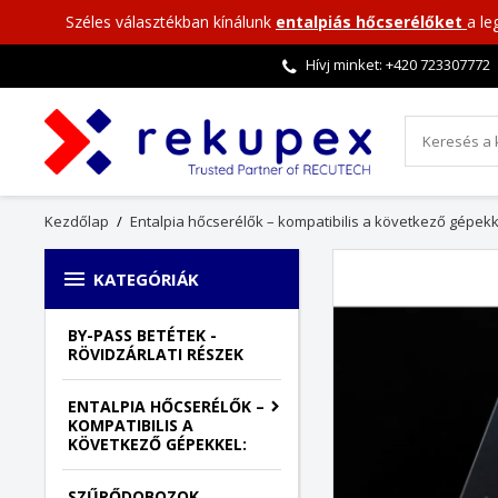
Széles választékban kínálunk
entalpiás hőcserélőket
a le
Hívj minket: +420
723307772
Kezdőlap
Entalpia hőcserélők – kompatibilis a következő gépekk

KATEGÓRIÁK
BY-PASS BETÉTEK -
RÖVIDZÁRLATI RÉSZEK
ENTALPIA HŐCSERÉLŐK –
KOMPATIBILIS A
KÖVETKEZŐ GÉPEKKEL:
SZŰRŐDOBOZOK