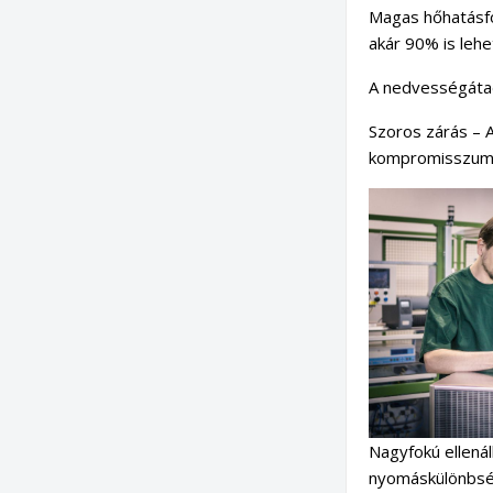
Magas hőhatásfok
akár 90% is lehe
A nedvességáta
Szoros zárás – 
kompromisszumot
Nagyfokú ellená
nyomáskülönbsége