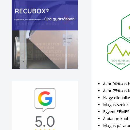
Akár 90%-os 
Akár 75%-os l
Nagy ellenáll
Magas szelekt
Egyedi FÉMES
A piacon kaph
Magas párata