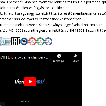
mális bemeneti/kimeneti nyomáskülönbség felülmúlja a polimer alap
ökkentés és jelentős fagyáspont-csökkentés
őz áthatolása egy nagy szelektivitású, áteresztő membránon keresztü
örség a 100%-os gyártási tesztelésnek köszönhetően
tt méreteknek köszönhetően szabványos egységekkel használható
ítés, VDI 6022 szerinti higiéniai minősítés és EN 13501-1 szerinti tű