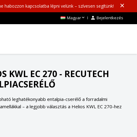
ne habozzon kapcsolatba lépni velünk – szívesen segítünk!

Magyar

Bejelentkezés
S KWL EC 270 - RECUTECH
LPIACSERÉLŐ
pható leghatékonyabb entalpia-cserélő a forradalmi
amellákkal – a legjobb választás a Helios KWL EC 270-hez