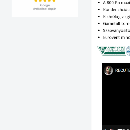
A 800 Pa maxi
Kondenzációcs
Kizárólag vízg
Garantált töm
Szabványosíto
Eurovent minős