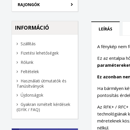
RAJONGÓK
INFORMÁCIÓ
LEÍRÁS
Szállítás
A fénykép nem fe
Fizetési lehetőségek
Ez az entalpia 
Rólunk
paramétereket 
Feltételek
Ez azonban nem
Használati útmutatók és
Tanúsítványok
Ha bármilyen két
pontosítás érde
Újdonságok
Gyakran ismételt kérdések
Az RFK+ / RFC+ s
(GYIK / FAQ)
technológiának 
méreteknek kösz
nélkül.