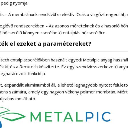
 pedig nyomja.
ás – A membránunk rendkívül szelektív. Csak a vízgőzt engedi át, 
eglévő rendszerekben – Az azonos méreteknek és a hasonló hő
ő hőcserélő könnyen cserélhető entalpiás hőcserélőre.
ék el ezeket a paramétereket?
tech entalpiacserélőkben használt egyedi Metalpic anyag használ
ték ki, és a Recutech készítette. Ez egy szendvicsszerkezetű an
ghatározott funkciója.
lt, expandált alumíniumból áll, a lehető legnagyobb nyitott felület
ns számára, amely egy nagyon vékony polimer membrán. Miért po
újrahasznosítható.