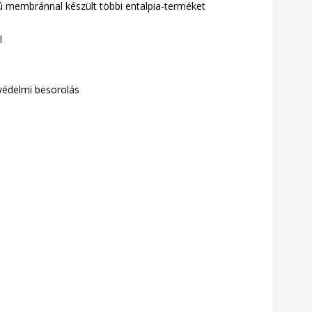
ú membránnal készült többi entalpia-terméket
l
zvédelmi besorolás