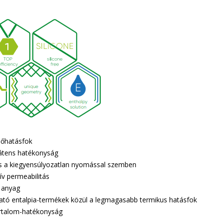
hőhatásfok
átens hatékonyság
ás a kiegyensúlyozatlan nyomással szemben
ív permeabilitás
 anyag
ató entalpia-termékek közül a legmagasabb termikus hatásfok
rtalom-hatékonyság