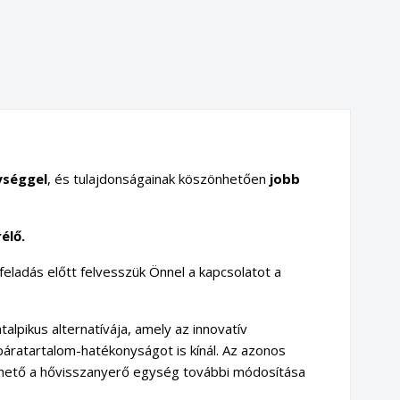
ységgel
, és tulajdonságainak köszönhetően
jobb
élő.
feladás előtt felvesszük Önnel a kapcsolatot a
lpikus alternatívája, amely az innovatív
ratartalom-hatékonyságot is kínál. Az azonos
hető a hővisszanyerő egység további módosítása