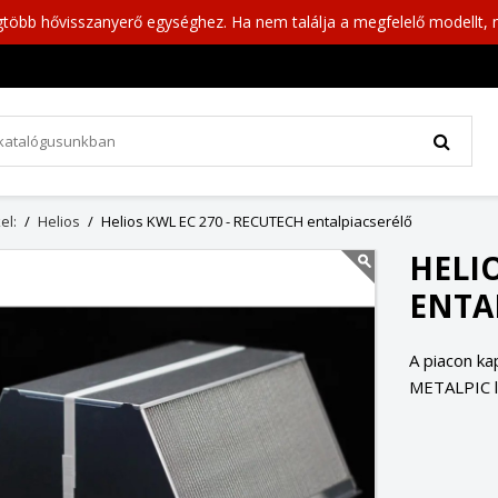
gtöbb hővisszanyerő egységhez. Ha nem találja a megfelelő modellt, 
el:
Helios
Helios KWL EC 270 - RECUTECH entalpiacserélő
HELIO
ENTA
A piacon ka
METALPIC l