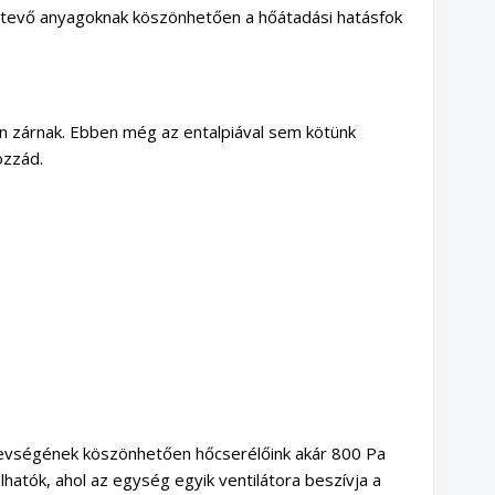
vé tevő anyagoknak köszönhetően a hőátadási hatásfok
 zárnak. Ebben még az entalpiával sem kötünk
ozzád.
revségének köszönhetően hőcserélőink akár 800 Pa
hatók, ahol az egység egyik ventilátora beszívja a