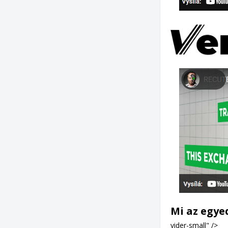
Mi az egye
vider-small" />